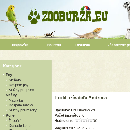
Najnovšie
Inzerenti
Diskusia
Všeobecné p
Kategórie
Psy
Šteňatá
Dospelé psy
Služby pre psov
Mačky
Profil užívateľa Andreea
Mačiatka
Dospelé mačky
Služby pre mačky
Bydlisko:
Bratislavský kraj
Kone
Počet inzerátov:
0
Žriebätá
Hodnotenie:
(0)
Dospelé kone
Registrácia:
02.04.2015