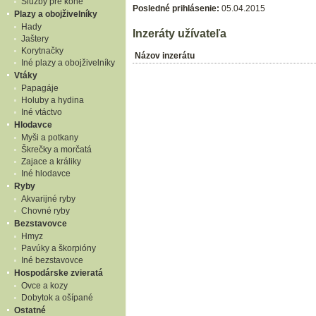
Služby pre kone
Posledné prihlásenie:
05.04.2015
Plazy a obojživelníky
Hady
Inzeráty užívateľa
Jaštery
Korytnačky
Názov inzerátu
Iné plazy a obojživelníky
Vtáky
Papagáje
Holuby a hydina
Iné vtáctvo
Hlodavce
Myši a potkany
Škrečky a morčatá
Zajace a králiky
Iné hlodavce
Ryby
Akvarijné ryby
Chovné ryby
Bezstavovce
Hmyz
Pavúky a škorpióny
Iné bezstavovce
Hospodárske zvieratá
Ovce a kozy
Dobytok a ošípané
Ostatné