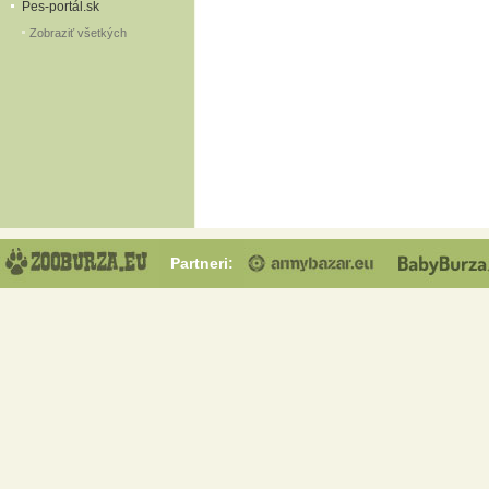
Pes-portál.sk
Zobraziť všetkých
Partneri: