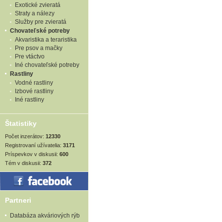
Exotické zvieratá
Straty a nálezy
Služby pre zvieratá
Chovateľské potreby
Akvaristika a teraristika
Pre psov a mačky
Pre vtáctvo
Iné chovateľské potreby
Rastliny
Vodné rastliny
Izbové rastliny
Iné rastliny
Štatistiky
Počet inzerátov:
12330
Registrovaní užívatelia:
3171
Príspevkov v diskusii:
600
Tém v diskusii:
372
Partneri
Databáza akváriových rýb